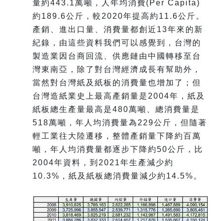
量約443.1萬噸，人年均消費(Per Capita)
約189.6公斤，較2020年提高約11.6公斤。
產銷、進出口量、消費量都創近13年來的新
紀錄，由這些資料我們可以感覺到，台灣的
製造業因台商回流、供應鏈由中國轉移至台
灣東南亞，除了對台灣經濟成長有幫助外，
當然對台灣紙及紙板的消費量也增加了；但
台灣造紙業史上最高產銷量是2004年，紙及
紙板總生產量最高是480萬噸、總消費量是
518萬噸，年人均消費量為229公斤，但隨著
輕工業往大陸遷移，整體產銷量下降約百萬
噸，年人均消費量都逐步下降約50公斤，比
2004年資料，到2021年生產減少約
10.3%，紙及紙板總消費量減少約14.5%。