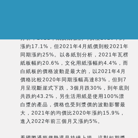
資料來源:Norexeco
原料急遽上漲，紙及紙板價格往上調升也是
必然的事，以中國卓創資訊的紙業價格指數
分析，2021年紙及紙板的均價較2020年約
漲約17.1%，但2021年4月紙價則較2021年
同期漲約25%。以各紙別分析，2021年瓦楞
紙板幅約20.6%，文化用紙漲幅約4.4%，而
白紙板的價格波動是最大的，以2021年4月
價格比較2020年同期漲幅高達83%，但到7
月呈現斷崖式下跌，3個月跌30%，到年底則
共跌約43.2%，另生活用紙是使用100%漂
白漿的產品，價格也受到漿價的波動影響最
大，2021年的均價比2020年漲約15.9%，
進入2022年前三個月又漲約5%。
看國際通膨趨勢還是持續上揚，這對短期漿