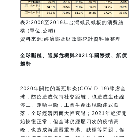
表2:2008至2019年台灣紙及紙板的消費結
構 (單位:公噸)
資料來源:經濟部及財政部統計資料庫整理
全球斷鏈、通膨危機與2021年國際漿、紙價
趨勢
2020年開始的新冠肺炎(COVID-19)肆虐全
球，防疫造成保持社交距離，也造成生產線
停工、運輸中斷，工業生產出現斷崖式跌
落，全球經濟因而大幅衰退；2021年經濟開
始恢復正常，但全球仍經歷四次的疫情高
峰，也造成海運嚴重塞港、缺櫃等問題，促