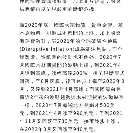
使國海運費飆漲數倍，加上晶片短缺，國際
供應鏈再度呈現嚴重的斷鏈危機。
而2020年底，國際大宗物質、貴重金屬、基
本原物料、能源成本都開始上漲，加上國際
海運費激升，讓2021年的全球破壞性通膨
(Disruptive Inflation)成為關注焦點，而全
球製漿、造紙業的波動也不例外。2020年7
月國際木材期貨開始波動上揚，到2021年4
月達到高峰，漲幅高達200%，後呈現斷崖式
回落，至8月落底，後再逐步上揚至2022年3
月，又達到2021年4月高峰；而國際漂白長
纖近2年來的波動趨勢與木材期貨的波動幾乎
一樣，2020年7月每噸北方長纖才580美
元，到2021年4月漲至990美元，但到2021
年11月又回落至730美元，接著逐步上漲，
在2022年3月又回漲至940美元。