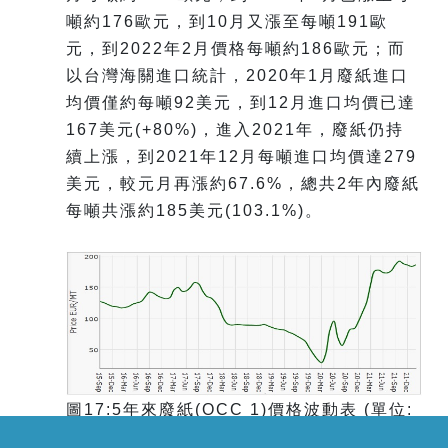
噸約176歐元，到10月又漲至每噸191歐
元，到2022年2月價格每噸約186歐元；而
以台灣海關進口統計，2020年1月廢紙進口
均價僅約每噸92美元，到12月進口均價已達
167美元(+80%)，進入2021年，廢紙仍持
續上漲，到2021年12月每噸進口均價達279
美元，較元月再漲約67.6%，總共2年內廢紙
每噸共漲約185美元(103.1%)。
圖17:5年來廢紙(OCC 1)價格波動表 (單位:
歐元/噸)